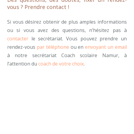
vous ? Prendre contact !
Si vous désirez obtenir de plus amples informations
ou si vous avez des questions, n’hésitez pas à
contacter
le secrétariat. Vous pouvez prendre un
rendez-vous
par téléphone
ou en
envoyant un email
à notre secrétariat Coach scolaire Namur, à
l’attention du
coach de votre choix
.
meilleur coach, meilleur-coach-scolaire-Namur, coach
scolaire compétent Namur
Les questions fréquentes coach scolaire
Les questions fréquentes coach scolaire namur,
bruxelles, belgique, mons, namur, charleroi, nivelles,
tournai,
les questions fréquentes coach namur
Et, de