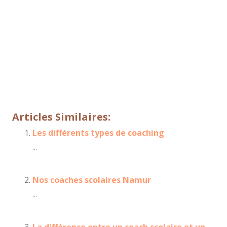
même que, sans compter que, ainsi que, ensuite,
voire, d’ailleurs, encore, de plus, quant à, non
seulement, mais encore, de surcroît, en outre
école,
scolarité, avenir, futur, métier, formation, études,
examen
meilleur coach scolaire bruxelles, namur,
charleroi, mons, namur, nivelles, waterloo
Articles Similaires:
Les différents types de coaching
...
Nos coaches scolaires Namur
...
La différence entre un coach scolaire et un