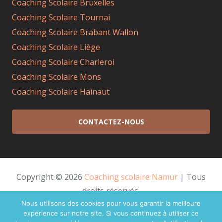
Coaching Scolaire Bruxelles
Coaching Scolaire Tournai
Coaching Scolaire Brabant Wallon
Coaching Scolaire Liège
Coaching Scolaire Charleroi
Coaching Scolaire Mons
Coaching Scolaire Hainaut
CONTACTEZ-NOUS
Copyright © 2026
Coaching scolaire Namur
| Tous
droits réservés.
Powered by
Privium – Des services qui soutiennent
Nous utilisons des cookies pour vous garantir la meilleure
expérience sur notre site. Si vous continuez à utiliser ce
vos soins. Pour psychologues, psychotherapeutes et