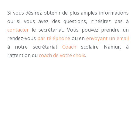
Si vous désirez obtenir de plus amples informations
ou si vous avez des questions, n’hésitez pas à
contacter
le secrétariat. Vous pouvez prendre un
rendez-vous
par téléphone
ou en
envoyant un email
à notre secrétariat
Coach
scolaire Namur, à
l’attention du
coach de votre choix
.
Nos coaches scolaires tout d’abord, ainsi,
notamment.
Nos coaches scolaires Namur
coach scolaire namur
, bruxelles, belgique, mons,
namur, charleroi, nivelles, tournai,
coach
namur
Coaches scolaires tout d’abord, ainsi,
notamment.
Coaches scolaires
Coach scolaire,