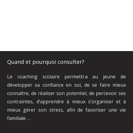
Namur, coaching, Namur.
Coach Scolaire Namur
Et, de
même que, sans compter que, ainsi que, ensuite,
voire, d’ailleurs, encore, de plus, quant à, non
seulement, école, scolarité, mais encore, formation,
études,
Quand et pourquoi consulter?
Le coaching scolaire permettra au jeune de
développer sa confiance en soi, de se faire mieux
connaître, de réaliser son potentiel, de percevoir ses
contraintes, d’apprendre à mieux s’organiser et à
mieux gérer son stress, afin de favoriser une vie
familiale …